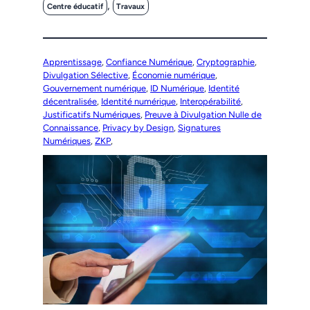
, 
Centre éducatif
Travaux
Apprentissage
, 
Confiance Numérique
, 
Cryptographie
, 
Divulgation Sélective
, 
Économie numérique
, 
Gouvernement numérique
, 
ID Numérique
, 
Identité
décentralisée
, 
Identité numérique
, 
Interopérabilité
, 
Justificatifs Numériques
, 
Preuve à Divulgation Nulle de
Connaissance
, 
Privacy by Design
, 
Signatures
Numériques
, 
ZKP
,