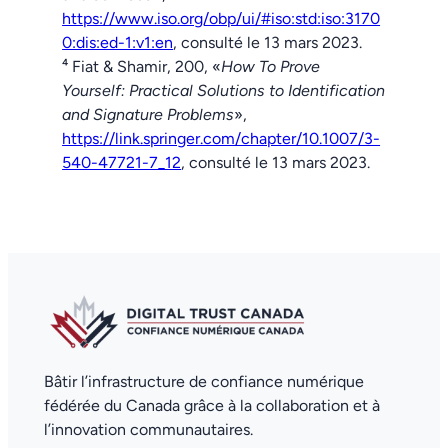
https://www.iso.org/obp/ui/#iso:std:iso:3170
0:dis:ed-1:v1:en
, consulté le 13 mars 2023.
⁴
Fiat & Shamir, 200, «
How To Prove
Yourself: Practical Solutions to Identification
and Signature Problems
»,
https://link.springer.com/chapter/10.1007/3-
540-47721-7_12
, consulté le 13 mars 2023.
Bâtir l’infrastructure de confiance numérique
fédérée du Canada grâce à la collaboration et à
l’innovation communautaires.