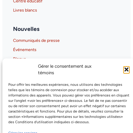
Centre éducatif
Livres blancs
Nouvelles
Communiqués de presse
Événements
Blogue
Gérer le consentement aux
Gaia-X Hub Canada
témoins
GAIA-X Canada Hub Overview
Pour offrir les meilleures expériences, nous utilisons des technologies
Why GAIA-X Matters for Canada
telles que les témoins de connexion pour stocker et/ou accéder aux
informations des appareils. Vous pouvez gérer vos préférences en cliquant
sur l’onglet «voir les préférences» ci-dessous. Le fait de ne pas consentir
ou de retirer son consentement peut avoir un effet négatif sur certaines
caractéristiques et fonctions. Pour plus de détails, veuillez consulter la
section «Informations supplémentaires sur les technologies utilisées»
des Conditions d’utilisation indiquées ci-dessous.