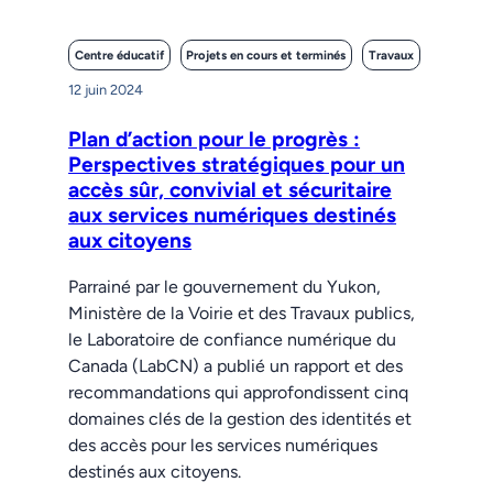
Centre éducatif
Projets en cours et terminés
Travaux
12 juin 2024
Plan d’action pour le progrès :
Perspectives stratégiques pour un
accès sûr, convivial et sécuritaire
aux services numériques destinés
aux citoyens
Parrainé par le gouvernement du Yukon,
Ministère de la Voirie et des Travaux publics,
le Laboratoire de confiance numérique du
Canada (LabCN) a publié un rapport et des
recommandations qui approfondissent cinq
domaines clés de la gestion des identités et
des accès pour les services numériques
destinés aux citoyens.