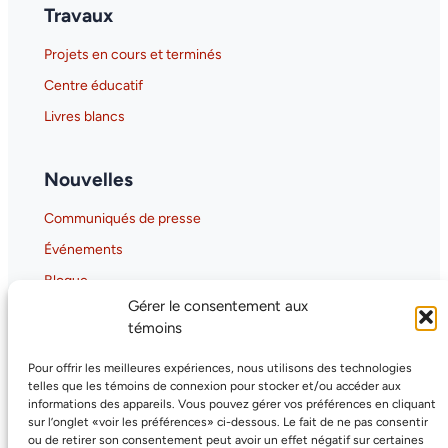
Travaux
Projets en cours et terminés
Centre éducatif
Livres blancs
Nouvelles
Communiqués de presse
Événements
Blogue
Gérer le consentement aux
Gaia-X Hub Canada
témoins
GAIA-X Canada Hub Overview
Pour offrir les meilleures expériences, nous utilisons des technologies
Why GAIA-X Matters for Canada
telles que les témoins de connexion pour stocker et/ou accéder aux
informations des appareils. Vous pouvez gérer vos préférences en cliquant
sur l’onglet «voir les préférences» ci-dessous. Le fait de ne pas consentir
ou de retirer son consentement peut avoir un effet négatif sur certaines