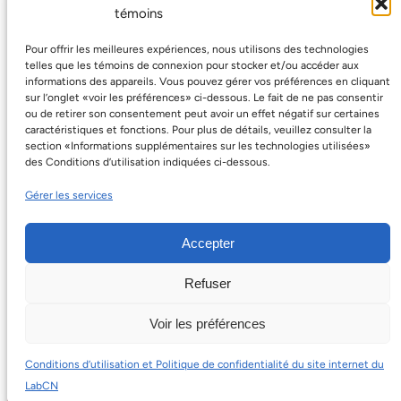
témoins
GAIA-X Canada Hub Overview
Pour offrir les meilleures expériences, nous utilisons des technologies
Why GAIA-X Matters for Canada
telles que les témoins de connexion pour stocker et/ou accéder aux
informations des appareils. Vous pouvez gérer vos préférences en cliquant
sur l’onglet «voir les préférences» ci-dessous. Le fait de ne pas consentir
ou de retirer son consentement peut avoir un effet négatif sur certaines
caractéristiques et fonctions. Pour plus de détails, veuillez consulter la
section «Informations supplémentaires sur les technologies utilisées»
des Conditions d’utilisation indiquées ci-dessous.
Gérer les services
Accepter
Refuser
©2026, Digital Trust Canada. All rights
Privacy
Voir les préférences
reserved.
Policy
Conditions d’utilisation et Politique de confidentialité du site internet du
LabCN