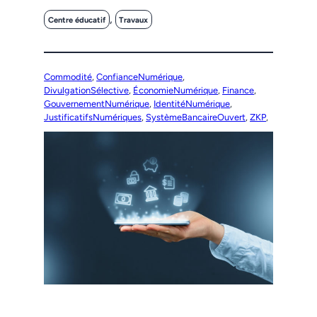
, 
Centre éducatif
Travaux
Commodité
, 
ConfianceNumérique
, 
DivulgationSélective
, 
ÉconomieNumérique
, 
Finance
, 
GouvernementNumérique
, 
IdentitéNumérique
, 
JustificatifsNumériques
, 
SystèmeBancaireOuvert
, 
ZKP
,