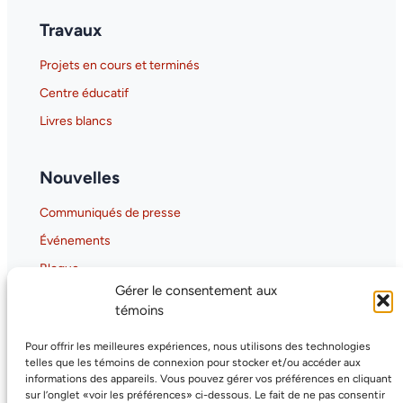
Travaux
Projets en cours et terminés
Centre éducatif
Livres blancs
Nouvelles
Communiqués de presse
Événements
Blogue
Gérer le consentement aux
Gaia-X Hub Canada
témoins
GAIA-X Canada Hub Overview
Pour offrir les meilleures expériences, nous utilisons des technologies
Why GAIA-X Matters for Canada
telles que les témoins de connexion pour stocker et/ou accéder aux
informations des appareils. Vous pouvez gérer vos préférences en cliquant
sur l’onglet «voir les préférences» ci-dessous. Le fait de ne pas consentir